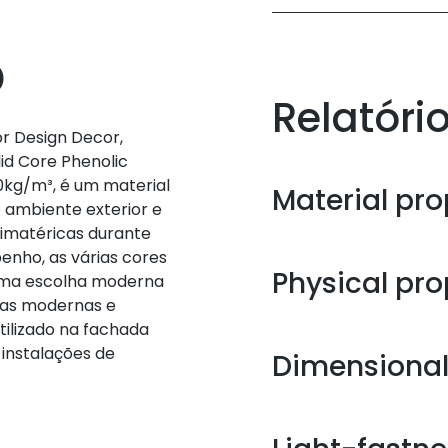
o
Relatóri
r Design Decor,
id Core Phenolic
0kg/m³, é um material
Material pro
 ambiente exterior e
limatéricas durante
nho, as várias cores
Physical pro
 uma escolha moderna
cas modernas e
tilizado na fachada
 instalações de
Dimensional