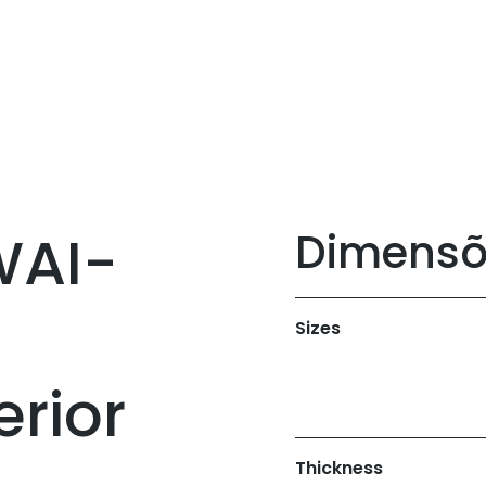
WAI-
Dimensõ
Sizes
erior
Thickness