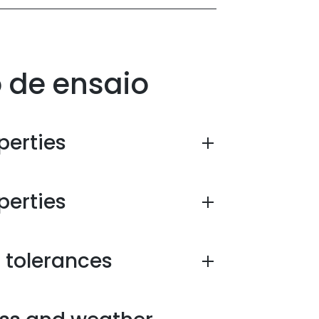
o de ensaio
perties
perties
 tolerances