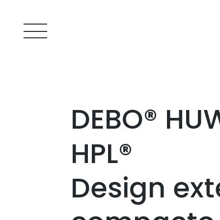
DEBO® HU
HPL®
Design ext