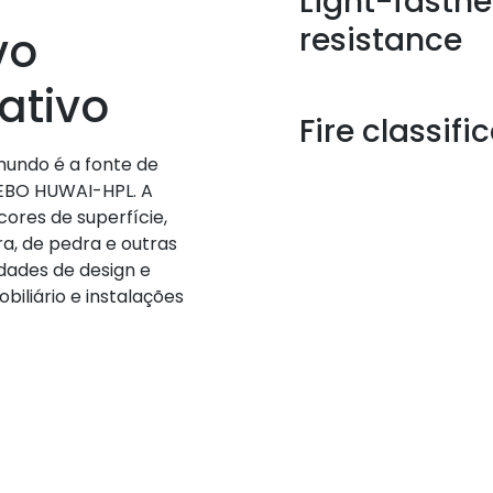
Light-fastn
resistance
vo
ativo
Fire classifi
mundo é a fonte de
DEBO HUWAI-HPL. A
ores de superfície,
ra, de pedra e outras
idades de design e
obiliário e instalações