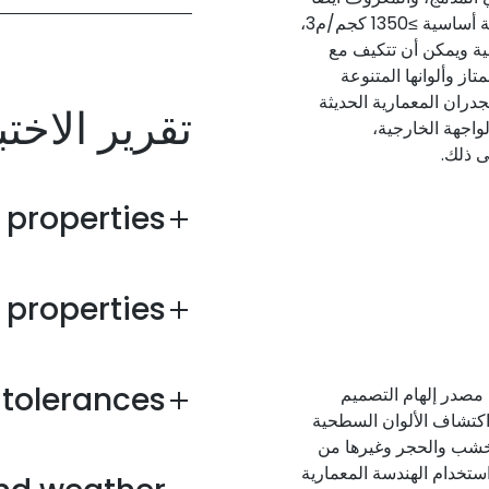
باسم “الصفائح الفينولية الصلبة الخارجية”، بكثافة أساسية ≥1350 كجم/م3،
ية ويمكن أن تتكيف مع
تاز وألوانها المتنوعة
جدران المعمارية الحديثة
تقرير الاختب
واجهة الخارجية،
ى ذلك.
 properties
 properties
 tolerances
 مصدر إلهام التصميم
جموعة DEBO HUWAI-HPL. تواصل DEBO اكتشاف الألوان السطحية
الخشب والحجر وغيرها من
ستخدام الهندسة المعمارية