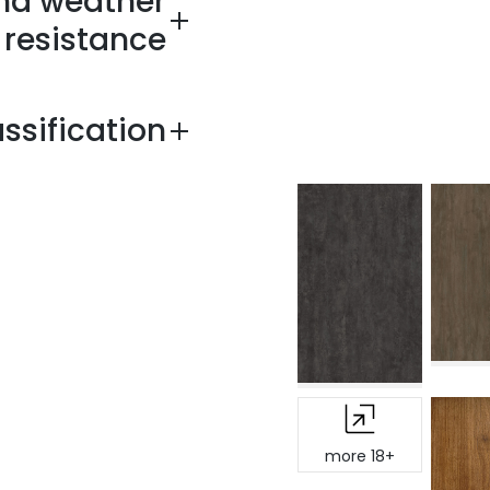
and weather
resistance
assification
+18 more