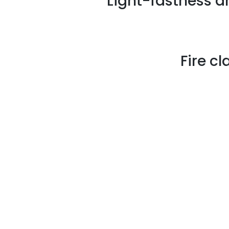
Light-fastness 
Fire cl