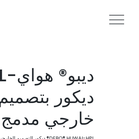
ديبو® هواي-HPL®
ديكور بتصميم
خارجي مدمج
DEBO® HUWAI-HPL® ديكور التصميم 