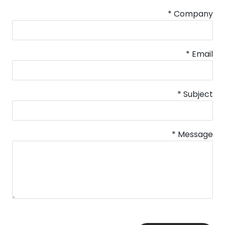
t
*
Company
a
c
t
*
Email
U
s
*
Subject
*
Message